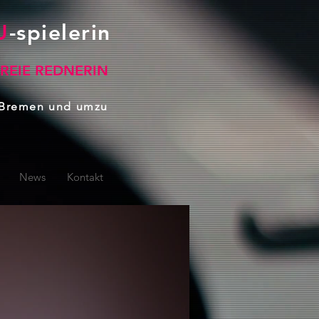
U
-spielerin
FREIE REDNERIN
 Bremen und umzu
News
Kontakt